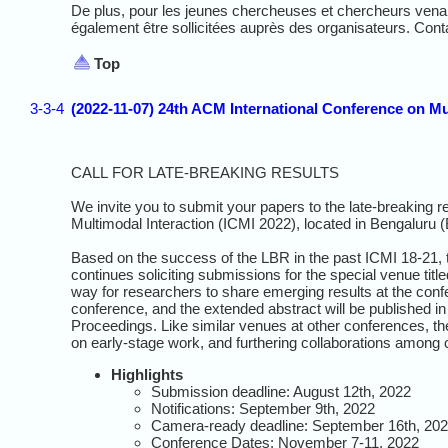
De plus, pour les jeunes chercheuses et chercheurs venant
également être sollicitées auprès des organisateurs. Con
Top
3-3-4
(2022-11-07) 24th ACM International Conference on Mul
CALL
FOR
LATE-BREAKING RESULTS
We invite you to submit your papers to the late-breaking r
Multimodal
Interaction (
ICMI
2022),
located in Bengaluru 
Based on the success of the LBR in the past ICMI 18-21, 
continues soliciting submissions for the special venue tit
way for researchers to share emerging results at the conf
conference, and the extended abstract will be published
Proceedings. Like similar venues at other conferences, th
on early-stage work, and furthering collaborations among 
Highlights
Submission deadline: August 12th, 2022
Notifications: September 9th, 2022
Camera-ready deadline: September 16th, 20
Conference Dates: November 7-11, 2022