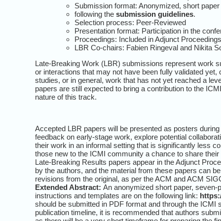
Submission format: Anonymized, short paper 
following the
submission guidelines
.
Selection process: Peer-Reviewed
Presentation format: Participation in the conf
Proceedings: Included in Adjunct Proceedings
LBR Co-chairs: Fabien Ringeval and Nikita S
Late-Breaking Work (LBR) submissions represent work suc
or interactions that may not have been fully validated yet, 
studies, or in general, work that has not yet reached a lev
papers are still expected to bring a contribution to the I
nature of this track.
Accepted LBR papers will be presented as posters during t
feedback on early-stage work, explore potential collabora
their work in an informal setting that is significantly less
those new to the ICMI community a chance to share their p
Late-Breaking Results papers appear in the Adjunct Proc
by the authors, and the material from these papers can be u
revisions from the original, as per the ACM and ACM SIGC
Extended Abstract:
An anonymized short paper, seven-pa
instructions and templates are on the following link:
https
should be submitted in PDF format and through the ICMI s
publication timeline, it is recommended that authors submi
as there will be a very short timeframe for preparing the 