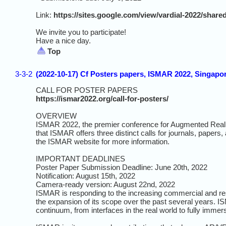
Link:
https://sites.google.com/view/vardial-2022/shar
We invite you to participate!
Have a nice day.
Top
3-3-2
(2022-10-17) Cf Posters papers, ISMAR 2022, Singapo
CALL FOR POSTER PAPERS
https://ismar2022.org/call-for-posters/
OVERVIEW
ISMAR 2022, the premier conference for Augmented Realit
that ISMAR offers three distinct calls for journals, papers
the ISMAR website for more information.
IMPORTANT DEADLINES
Poster Paper Submission Deadline: June 20th, 2022
Notification: August 15th, 2022
Camera-ready version: August 22nd, 2022
ISMAR is responding to the increasing commercial and rese
the expansion of its scope over the past several years. 
continuum, from interfaces in the real world to fully imme