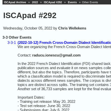
ISCApad Archive
»
2022
»
ISCApad #292
»
Events
» Other Events
ISCApad #292
Wednesday, October 05, 2022 by
Chris Wellekens
3-3 Other Events
3-3-1
(2022-10-12) French Cross-Domain Dialect Identificat
We are organizing the French Cross-Domain Dialect Identi
Contact:
raducu.ionescu@gmail.com
In the 2022 French Dialect Identification (FDI) shared tas
publication sources and evaluate it on news samples collec
different, but also the topics. Therefore, participants have
which a classification model is required to discriminate
dialects across different news samples. The corpus is divid
topics are distinct across splits. The training set conta
Another set of 36,733 samples are kept for the final evalua
Important Dates:
- Training set release: May 20, 2022
- Test set release: June 30, 2022
- Submissions due: July 6, 2022