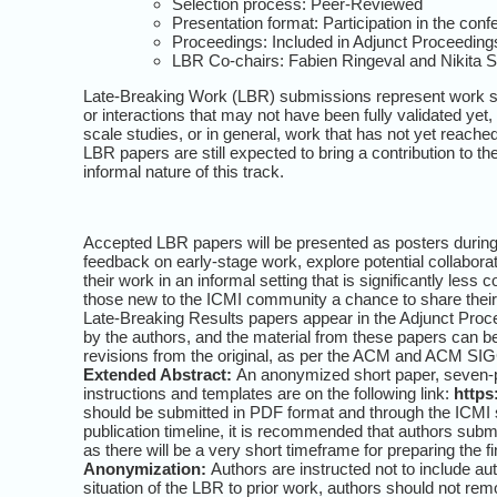
Selection process: Peer-Reviewed
Presentation format: Participation in the con
Proceedings: Included in Adjunct Proceeding
LBR Co-chairs: Fabien Ringeval and Nikita S
Late-Breaking Work (LBR) submissions represent work suc
or interactions that may not have been fully validated yet,
scale studies, or in general, work that has not yet reache
LBR papers are still expected to bring a contribution to 
informal nature of this track.
Accepted LBR papers will be presented as posters during 
feedback on early-stage work, explore potential collabor
their work in an informal setting that is significantly les
those new to the ICMI community a chance to share their p
Late-Breaking Results papers appear in the Adjunct Proc
by the authors, and the material from these papers can be 
revisions from the original, as per the ACM and ACM SIG
Extended Abstract:
An anonymized short paper, seven-pa
instructions and templates are on the following link:
https
should be submitted in PDF format and through the ICMI s
publication timeline, it is recommended that authors submi
as there will be a very short timeframe for preparing the
Anonymization:
Authors are instructed not to include aut
situation of the LBR to prior work, authors should not re