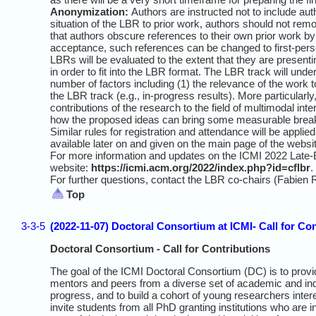
Anonymization:
Authors are instructed not to include aut
situation of the LBR to prior work, authors should not r
that authors obscure references to their own prior work by re
acceptance, such references can be changed to first-pers
LBRs will be evaluated to the extent that they are present
in order to fit into the LBR format. The LBR track will un
number of factors including (1) the relevance of the work to
the LBR track (e.g., in-progress results). More particularly
contributions of the research to the field of multimodal int
how the proposed ideas can bring some measurable breakth
Similar rules for registration and attendance will be applie
available later on and given on the main page of the websi
For more information and updates on the ICMI 2022 Late-
website:
https://icmi.acm.org/2022/index.php?id=cflbr
.
For further questions, contact the LBR co-chairs (Fabien R
Top
3-3-5
(2022-11-07) Doctoral Consortium at ICMI- Call for Co
Doctoral Consortium - Call for Contributions
The goal of the ICMI Doctoral Consortium (DC) is to provid
mentors and peers from a diverse set of academic and indus
progress, and to build a cohort of young researchers inter
invite students from all PhD granting institutions who are i