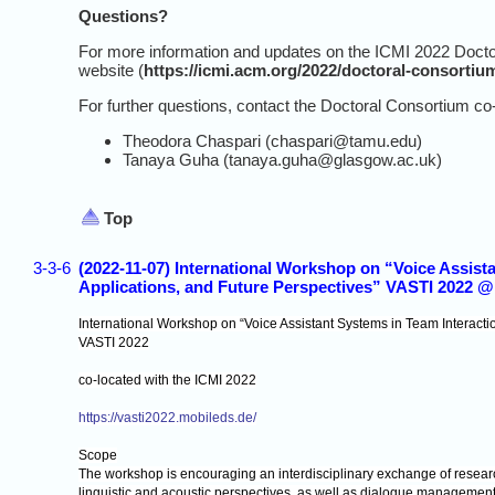
Questions?
For more information and updates on the ICMI 2022 Doctor
website (
https://icmi.acm.org/2022/doctoral-consortiu
For further questions, contact the Doctoral Consortium co
Theodora Chaspari (chaspari@tamu.edu)
Tanaya Guha (tanaya.guha@glasgow.ac.uk)
Top
3-3-6
(2022-11-07) International Workshop on “Voice Assista
Applications, and Future Perspectives” VASTI 2022 
International Workshop on “Voice Assistant Systems in Team Interactio
VASTI 2022
co-located with the ICMI 2022
https://vasti2022.mobileds.de/
Scope
The workshop is encouraging an interdisciplinary exchange of researc
linguistic and acoustic perspectives, as well as dialogue management