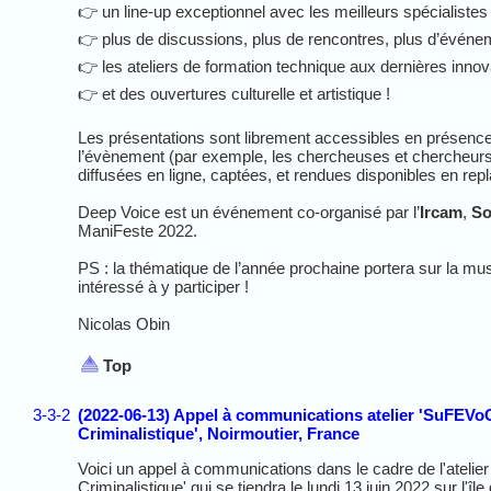
👉 un line-up exceptionnel avec les meilleurs spécialistes
👉 plus de discussions, plus de rencontres, plus d’évén
👉 les ateliers de formation technique aux dernières innovat
👉 et des ouvertures culturelle et artistique !
Les présentations sont librement accessibles en présence 
l’évènement (par exemple, les chercheuses et chercheurs en
diffusées en ligne, captées, et rendues disponibles en repl
Deep Voice est un événement co-organisé par l’
Ircam
,
So
ManiFeste 2022.
PS : la thématique de l’année prochaine portera sur la mu
intéressé à y participer !
Nicolas Obin
Top
3-3-2
(2022-06-13) Appel à communications atelier 'SuFEVoC :
Criminalistique', Noirmoutier, France
Voici un appel à communications dans le cadre de l'atelier
Criminalistique' qui se tiendra le lundi 13 juin 2022 sur l'