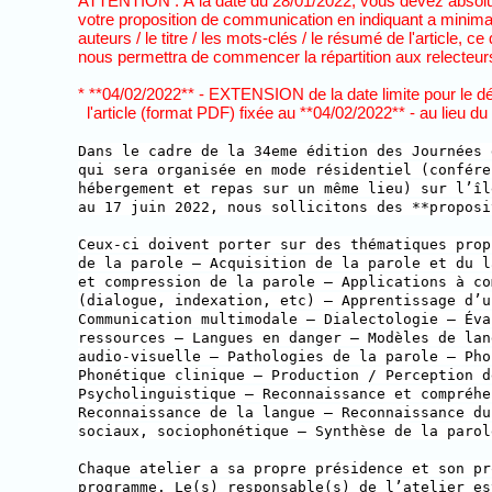
ATTENTION : À la date du 28/01/2022, vous devez absol
votre proposition de communication en indiquant a minima le
auteurs / le titre / les mots-clés / le résumé de l'article, ce 
nous permettra de commencer la répartition aux relecteurs
* **04/02/2022** - EXTENSION de la date limite pour le dé
l'article (format PDF) fixée au **04/02/2022** - au lieu du
Dans le cadre de la 34eme édition des Journées 
qui sera organisée en mode résidentiel (confére
hébergement et repas sur un même lieu) sur l’îl
au 17 juin 2022, nous sollicitons des **proposi
Ceux-ci doivent porter sur des thématiques prop
de la parole — Acquisition de la parole et du l
et compression de la parole — Applications à co
(dialogue, indexation, etc) — Apprentissage d’u
Communication multimodale — Dialectologie — Éva
ressources — Langues en danger — Modèles de lan
audio-visuelle — Pathologies de la parole — Pho
Phonétique clinique — Production / Perception d
Psycholinguistique — Reconnaissance et compréhe
Reconnaissance de la langue — Reconnaissance du
sociaux, sociophonétique — Synthèse de la parol
Chaque atelier a sa propre présidence et son pr
programme. Le(s) responsable(s) de l’atelier es