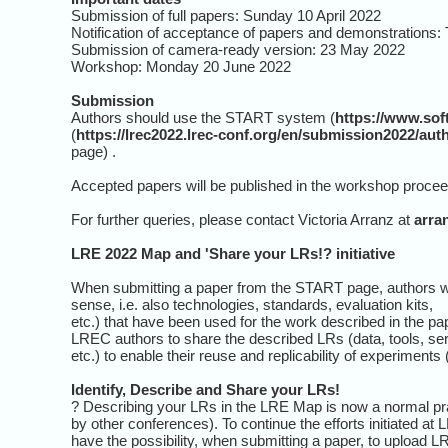
Submission of full papers: Sunday 10 April 2022
Notification of acceptance of papers and demonstrations
Submission of camera-ready version: 23 May 2022
Workshop: Monday 20 June 2022
Submission
Authors should use the START system (
https://www.so
(
https://lrec2022.lrec-conf.org/en/submission2022/auth
page) .
Accepted papers will be published in the workshop procee
For further queries, please contact Victoria Arranz at
arra
LRE 2022 Map and 'Share your LRs!? initiative
When submitting a paper from the START page, authors wil
sense, i.e. also technologies, standards, evaluation kits,
etc.) that have been used for the work described in the p
LREC authors to share the described LRs (data, tools, se
etc.) to enable their reuse and replicability of experiments
Identify, Describe and Share your LRs!
? Describing your LRs in the LRE Map is now a normal pr
by other conferences). To continue the efforts initiated at
have the possibility, when submitting a paper, to upload LR