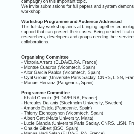
campaign) on this important topic.
We invite submissions for full papers and system demonstr
workshop.
Workshop Programme and Audience Addressed
This full-day workshop aims at bringing together technology
support that can present their cases. Being de-identificat
researchers, developers and groups needing their services
collaborations.
Organising Committee
- Victoria Arranz (ELDA/ELRA, France)
- Montse Cuadros (Vicomtech, Spain)
- Aitor Garcia Pablos (Vicomtech, Spain)
- Cyril Grouin (Université Paris Saclay, CNRS, LISN, Fra
- Manuel Herranz (Pangeanic, Spain)
Programme Committee
- Khalid Choukri (ELDA/ELRA, France)
- Hercules Dalianis (Stockholm University, Sweden)
- Amando Estela (Pangeanic, Spain)
- Thierry Etchegoyhen (Vicomtech, Spain)
- Albert Gatt (Malta University, Malta)
- Lucie Gianola (Université Paris Saclay, CNRS, LISN, Fr
- Ona de Gibert (BSC, Spain)
- Marwa Hadj Salah (ELDA/ELRA, France)