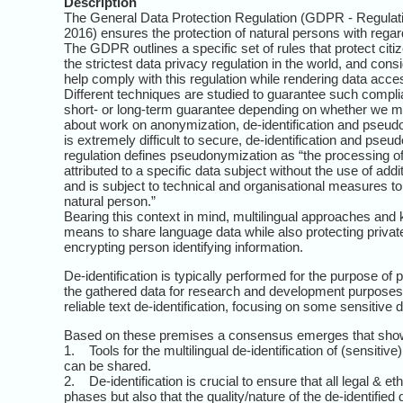
Description
The General Data Protection Regulation (GDPR - Regulatio
2016) ensures the protection of natural persons with rega
The GDPR outlines a specific set of rules that protect ci
the strictest data privacy regulation in the world, and co
help comply with this regulation while rendering data acces
Different techniques are studied to guarantee such complian
short- or long-term guarantee depending on whether we may
about work on anonymization, de-identification and pseudo
is extremely difficult to secure, de-identification and pse
regulation defines pseudonymization as “the processing of
attributed to a specific data subject without the use of add
and is subject to technical and organisational measures to e
natural person.”
Bearing this context in mind, multilingual approaches and k
means to share language data while also protecting private
encrypting person identifying information.
De-identification is typically performed for the purpose of p
the gathered data for research and development purposes.
reliable text de-identification, focusing on some sensitiv
Based on these premises a consensus emerges that shows
1. Tools for the multilingual de-identification of (sensit
can be shared.
2. De-identification is crucial to ensure that all legal & e
phases but also that the quality/nature of the de-identified