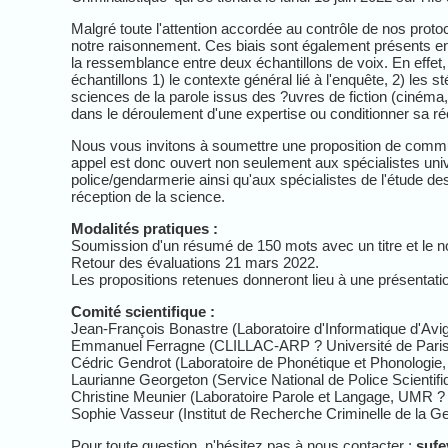
Malgré toute l'attention accordée au contrôle de nos proto
notre raisonnement. Ces biais sont également présents en 
la ressemblance entre deux échantillons de voix. En effet,
échantillons 1) le contexte général lié à l'enquête, 2) les 
sciences de la parole issus des ?uvres de fiction (cinéma, 
dans le déroulement d'une expertise ou conditionner sa réc
Nous vous invitons à soumettre une proposition de commun
appel est donc ouvert non seulement aux spécialistes univ
police/gendarmerie ainsi qu'aux spécialistes de l'étude de
réception de la science.
Modalités pratiques :
Soumission d'un résumé de 150 mots avec un titre et le 
Retour des évaluations 21 mars 2022.
Les propositions retenues donneront lieu à une présentati
Comité scientifique :
Jean-François Bonastre (Laboratoire d'Informatique d'Avi
Emmanuel Ferragne (CLILLAC-ARP ? Université de Paris
Cédric Gendrot (Laboratoire de Phonétique et Phonologie
Laurianne Georgeton (Service National de Police Scientifi
Christine Meunier (Laboratoire Parole et Langage, UMR ? 
Sophie Vasseur (Institut de Recherche Criminelle de la G
Pour toute question, n'hésitez pas à nous contacter :
suf