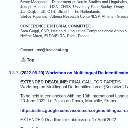
Bente Maegaard - Department of Nordic Studies and Linguistics
Joseph Mariani - LISN, CNRS, University Paris-Saclay, Orsay -
Jan Odijk - UIL-OTS, Utrecht - The Netherlands
Stelios Piperidis - Athena Research Center/ILSP, Athens - Greec
CONFERENCE EDITORIAL COMMITTEE
Sara Goggi, CNR, Istituto di Linguistica Computazionale Antonio Z
Hélène Mazo, ELDA/ELRA, Paris, France
Contact:
lrec@lrec-conf.org
Top
3-3-7
(2022-06-20) Workshop on Multilingual De-Identificati
EXTENDED DEADLINE
: FINAL CALL FOR PAPERS
Workshop on Multilingual De-Identification of (Sensitive
To be held in conjunction with the 13th International L
20 June 2022, Le Palais du Pharo, Marseille, France
https://sites.google.com/vicomtech.org/multilingual-de
EXTENDED Deadline for submission: 17 April 2022