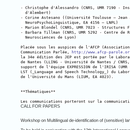
- Christophe d'Alessandro (CNRS, UMR 7190 - Ins
d'Alembert)
- Corine Astesano ((Université Toulouse – Jean 
NeuroPsychoLinguistique, EA 4156 – LNPL)
- Marion Blondel (CNRS, UMR 7023 - Structures F
- Barbara Tillman (CNRS, UMR 5292 - Centre de R
Neurosciences de Lyon)
Placée sous les auspices de l'AFCP (Association
Communication Parlée,
http://www.afcp-parole.or
la 34e édition des JEP est portée par le Labora
de Nantes (LLING - Université de Nantes / CNRS,
support de l'équipe EXPRESSION de l'IRISA (UMR 
LST (_Language and Speech Technology_) du Labor
de l'Université du Mans (LIUM, EA 4023).
**Thématiques**
Les communications porteront sur la communicati
CALL FOR PAPERS
Workshop on Multilingual de-identification of (sensitive) 