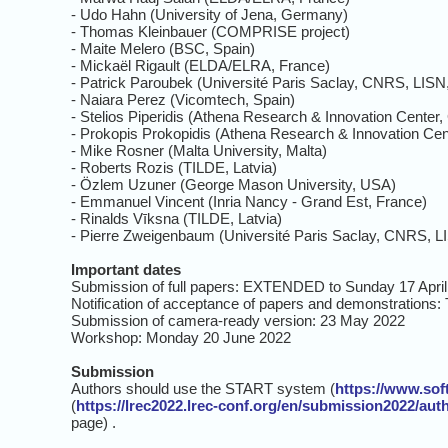
- Udo Hahn (University of Jena, Germany)
- Thomas Kleinbauer (COMPRISE project)
- Maite Melero (BSC, Spain)
- Mickaël Rigault (ELDA/ELRA, France)
- Patrick Paroubek (Université Paris Saclay, CNRS, LISN
- Naiara Perez (Vicomtech, Spain)
- Stelios Piperidis (Athena Research & Innovation Center
- Prokopis Prokopidis (Athena Research & Innovation Cen
- Mike Rosner (Malta University, Malta)
- Roberts Rozis (TILDE, Latvia)
- Özlem Uzuner (George Mason University, USA)
- Emmanuel Vincent (Inria Nancy - Grand Est, France)
- Rinalds Vīksna (TILDE, Latvia)
- Pierre Zweigenbaum (Université Paris Saclay, CNRS, L
Important dates
Submission of full papers: EXTENDED to Sunday 17 Apri
Notification of acceptance of papers and demonstrations
Submission of camera-ready version: 23 May 2022
Workshop: Monday 20 June 2022
Submission
Authors should use the START system (
https://www.so
(
https://lrec2022.lrec-conf.org/en/submission2022/auth
page) .