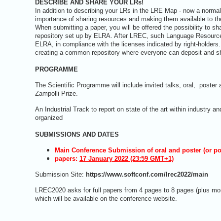
DESCRIBE AND SHARE YOUR LRs!
In addition to describing your LRs in the LRE Map - now a norm
importance of sharing resources and making them available to t
When submitting a paper, you will be offered the possibility to s
repository set up by ELRA. After LREC, such Language Resources
ELRA, in compliance with the licenses indicated by right-holders. 
creating a common repository where everyone can deposit and s
PROGRAMME
The Scientific Programme will include invited talks, oral, poster
Zampolli Prize.
An Industrial Track to report on state of the art within industry 
organized
SUBMISSIONS AND DATES
Main Conference Submission of oral and poster (or 
papers:
17 January 202
2
(23:59 GMT+1)
Submission Site:
https://www.softconf.com/lrec2022/main
LREC2020 asks for full papers from 4 pages to 8 pages (plus more
which will be available on the conference website.