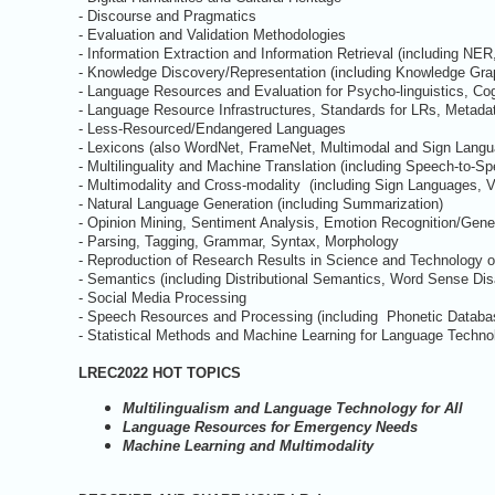
- Discourse and Pragmatics
- Evaluation and Validation Methodologies
- Information Extraction and Information Retrieval (including NE
- Knowledge Discovery/Representation (including Knowledge Grap
- Language Resources and Evaluation for Psycho-linguistics, Cogn
- Language Resource Infrastructures, Standards for LRs, Metadat
- Less-Resourced/Endangered Languages
- Lexicons (also WordNet, FrameNet, Multimodal and Sign Langua
- Multilinguality and Machine Translation (including Speech-to-Sp
- Multimodality and Cross-modality (including Sign Languages, V
- Natural Language Generation (including Summarization)
- Opinion Mining, Sentiment Analysis, Emotion Recognition/Gene
- Parsing, Tagging, Grammar, Syntax, Morphology
- Reproduction of Research Results in Science and Technology 
- Semantics (including Distributional Semantics, Word Sense Dis
- Social Media Processing
- Speech Resources and Processing (including Phonetic Databa
- Statistical Methods and Machine Learning for Language Techno
LREC2022 HOT TOPICS
Multilingualism and Language Technology for All
Language Resources for Emergency Needs
Machine Learning and Multimodality