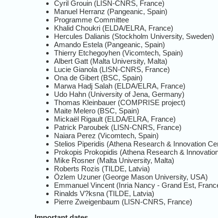
Cyril Grouin (LISN-CNRS, France)
Manuel Herranz (Pangeanic, Spain)
Programme Committee
Khalid Choukri (ELDA/ELRA, France)
Hercules Dalianis (Stockholm University, Sweden)
Amando Estela (Pangeanic, Spain)
Thierry Etchegoyhen (Vicomtech, Spain)
Albert Gatt (Malta University, Malta)
Lucie Gianola (LISN-CNRS, France)
Ona de Gibert (BSC, Spain)
Marwa Hadj Salah (ELDA/ELRA, France)
Udo Hahn (University of Jena, Germany)
Thomas Kleinbauer (COMPRISE project)
Maite Melero (BSC, Spain)
Mickaël Rigault (ELDA/ELRA, France)
Patrick Paroubek (LISN-CNRS, France)
Naiara Perez (Vicomtech, Spain)
Stelios Piperidis (Athena Research & Innovation Ce
Prokopis Prokopidis (Athena Research & Innovatio
Mike Rosner (Malta University, Malta)
Roberts Rozis (TILDE, Latvia)
Özlem Uzuner (George Mason University, USA)
Emmanuel Vincent (Inria Nancy - Grand Est, Franc
Rinalds V?ksna (TILDE, Latvia)
Pierre Zweigenbaum (LISN-CNRS, France)
Important dates