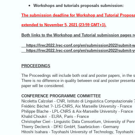
Workshops and tutorials proposals submission:
The submission deadline for Workshop and Tutorial Proposa
extended to November 5
, 2021 (23:59 GMT+1)
.
Both links to the Workshop and Tutorial submission pages r
https://lrec2022.lrec-conf.org/en/submission2022/submit-
https://lrec2022.lrec-conf.org/en/submission2022/submit-yo
PROCEEDINGS
The Proceedings will include both oral and poster papers, in the
There is no difference in quality between oral and poster present
paper will be considered.
CONFERENCE PROGRAMME COMMITTEE
Nicoletta Calzolari - CNR, Istituto di Linguistica Computazionale 
Frédéric Béchet ?- LIS-CNRS, Aix Marseille University - France
Philippe Blache - LPL-CNRS & Aix-Marseille University - France
Khalid Choukri - ELRA, Paris - France
Christopher Cieri - Linguistic Data Consortium, University of Pen
Thierry Declerck - DFKI GmbH, Saarbrücken - Germany
Hitoshi Isahara - Toyohashi University of Technology, Toyohashi 