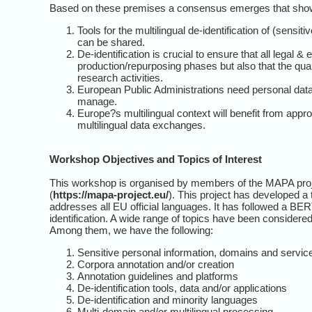
Based on these premises a consensus emerges that shows
Tools for the multilingual de-identification of (sen
can be shared.
De-identification is crucial to ensure that all legal &
production/repurposing phases but also that the qual
research activities.
European Public Administrations need personal data
manage.
Europe?s multilingual context will benefit from appr
multilingual data exchanges.
Workshop Objectives and Topics of Interest
This workshop is organised by members of the MAPA proj
(
https://mapa-project.eu/
). This project has developed a t
addresses all EU official languages. It has followed a B
identification. A wide range of topics have been considered
Among them, we have the following:
Sensitive personal information, domains and services
Corpora annotation and/or creation
Annotation guidelines and platforms
De-identification tools, data and/or applications
De-identification and minority languages
Multi-domain and/or multilingual processing