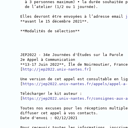
à 3 personnes maximum) • la durée souhaitée p
de l’atelier (1/2 ou 1 journée).
Elles devront être envoyées à l’adresse email
j
**avant le 15 décembre 2021**.
**Modalités de sélection**
JEP2022 - 34e Journées d'Études sur la Parole
2e Appel à Communication
**13-17 Juin 2022**, Île de Noirmoutier, France
[
http://jep2022.univ-nantes.fr
]
Une version de cet appel est consultable en lig
[
https://jep2022.univ-nantes.fr/appels/appel-a-
Télécharger le kit auteur :
[
https://jep2022.univ-nantes.fr/consignes-aux-a
Toutes nos excuses pour les réceptions multiple
diffuser cet appel à vos contacts.
Date d'envoi : 02/12/2021
Pour recevoir toutes les informations, inscrive