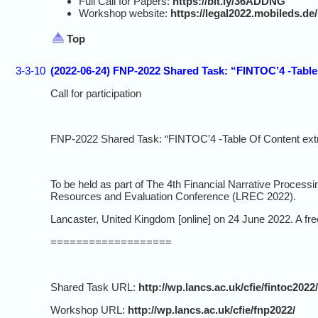
Full Call for Papers:
https://bit.ly/36ADDNG
Workshop website:
https://legal2022.mobileds.de/
Top
3-3-10
(2022-06-24) FNP-2022 Shared Task: “FINTOC’4 -Table
Call for participation
FNP-2022 Shared Task: “FINTOC’4 -Table Of Content extr
To be held as part of The 4th Financial Narrative Process
Resources and Evaluation Conference (LREC 2022).
Lancaster, United Kingdom [online] on 24 June 2022. A fre
===================
Shared Task URL:
http://wp.lancs.ac.uk/cfie/fintoc2022/
Workshop URL:
http://wp.lancs.ac.uk/cfie/fnp2022/