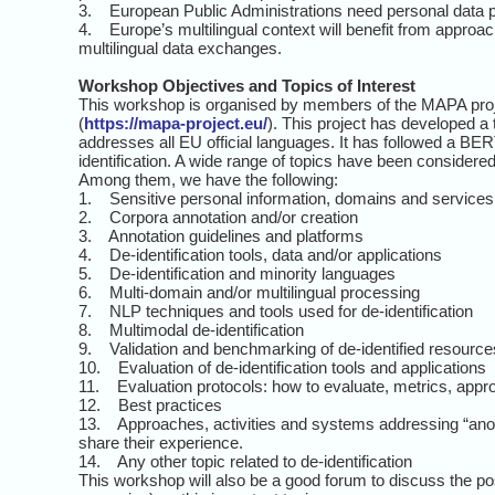
3. European Public Administrations need personal data p
4. Europe’s multilingual context will benefit from approac
multilingual data exchanges.
Workshop Objectives and Topics of Interest
This workshop is organised by members of the MAPA proj
(
https://mapa-project.eu/
). This project has developed a t
addresses all EU official languages. It has followed a B
identification. A wide range of topics have been considered
Among them, we have the following:
1. Sensitive personal information, domains and services th
2. Corpora annotation and/or creation
3. Annotation guidelines and platforms
4. De-identification tools, data and/or applications
5. De-identification and minority languages
6. Multi-domain and/or multilingual processing
7. NLP techniques and tools used for de-identification
8. Multimodal de-identification
9. Validation and benchmarking of de-identified resource
10. Evaluation of de-identification tools and applications
11. Evaluation protocols: how to evaluate, metrics, appr
12. Best practices
13. Approaches, activities and systems addressing “ano
share their experience.
14. Any other topic related to de-identification
This workshop will also be a good forum to discuss the poss