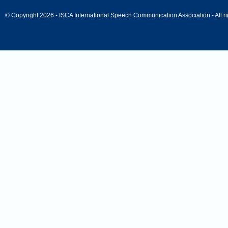
© Copyright 2026 - ISCA International Speech Communication Association - All ri