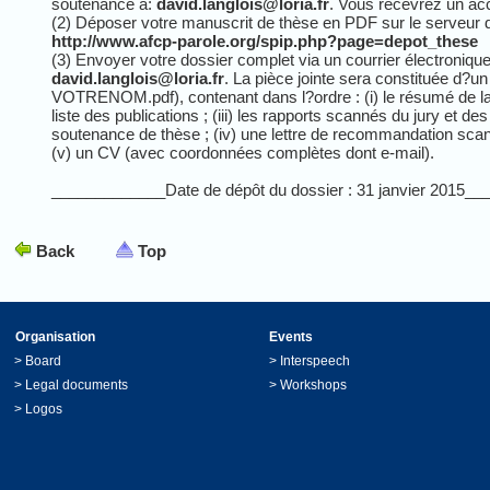
soutenance à:
david.langlois@loria.fr
. Vous recevrez un ac
(2) Déposer votre manuscrit de thèse en PDF sur le serveur 
http://www.afcp-parole.org/spip.php?page=depot_these
(3) Envoyer votre dossier complet via un courrier électroniqu
david.langlois@loria.fr
. La pièce jointe sera constituée d?u
VOTRENOM.pdf), contenant dans l?ordre : (i) le résumé de la t
liste des publications ; (iii) les rapports scannés du jury et de
soutenance de thèse ; (iv) une lettre de recommandation scan
(v) un CV (avec coordonnées complètes dont e-mail).
_____________Date de dépôt du dossier : 31 janvier 2015_
Back
Top
Organisation
Events
>
Board
>
Interspeech
>
Legal documents
>
Workshops
>
Logos