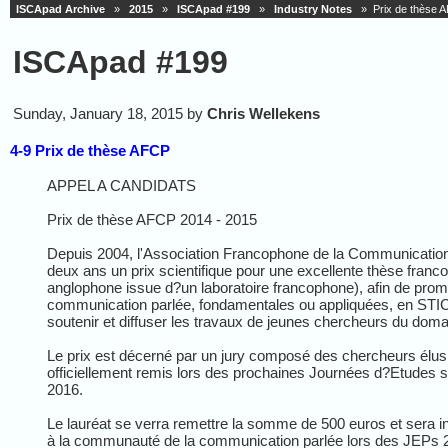
ISCApad Archive
»
2015
»
ISCApad #199
»
Industry Notes
» Prix de thèse 
ISCApad #199
Sunday, January 18, 2015 by
Chris Wellekens
4-9 Prix de thèse AFCP
APPEL A CANDIDATS
Prix de thèse AFCP 2014 - 2015
Depuis 2004, l'Association Francophone de la Communicatio
deux ans un prix scientifique pour une excellente thèse fran
anglophone issue d?un laboratoire francophone), afin de pro
communication parlée, fondamentales ou appliquées, en STI
soutenir et diffuser les travaux de jeunes chercheurs du doma
Le prix est décerné par un jury composé des chercheurs élus
officiellement remis lors des prochaines Journées d?Etudes sur 
2016.
Le lauréat se verra remettre la somme de 500 euros et sera in
à la communauté de la communication parlée lors des JEPs 201