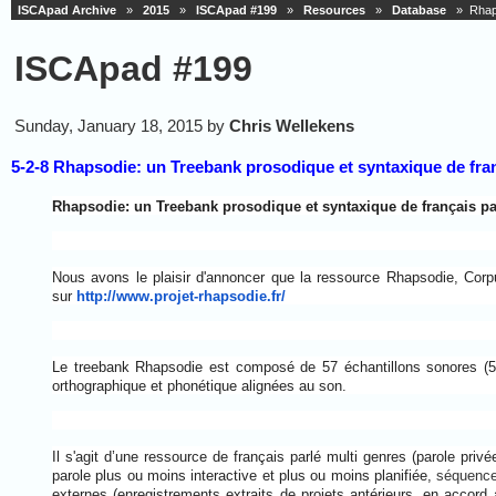
ISCApad Archive
»
2015
»
ISCApad #199
»
Resources
»
Database
» Rhapso
ISCApad #199
Sunday, January 18, 2015 by
Chris Wellekens
5-2-8 Rhapsodie: un Treebank prosodique et syntaxique de fran
Rhapsodie: un Treebank prosodique et syntaxique de français pa
Nous avons le plaisir d'annoncer que la ressource Rhapsodie, Corpu
sur
http://www.projet-rhapsodie.fr/
Le treebank Rhapsodie est composé de 57 échantillons sonores (5 
orthographique et phonétique alignées au son.
Il s'agit d’une ressource de français parlé multi genres (parole priv
parole plus ou moins interactive et plus ou moins planifiée,
séquences
externes (enregistrements extraits de projets antérieurs, en accord 