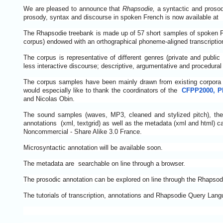
We are pleased to announce that
Rhapsodie,
a syntactic and prosod
prosody, syntax and discourse in spoken French is now available at
The Rhapsodie treebank
is made up of 57 short samples of spoken 
corpus) endowed with an orthographical phoneme-aligned transcriptio
The corpus is representative of different genres (private and publ
less interactive discourse; descriptive, argumentative and procedural 
The corpus samples have been
mainly drawn from existing corpora
would especially like to thank the coordinators of the
CFPP2000,
P
and Nicolas Obin.
The sound samples (waves, MP3, cleaned and stylized pitch), the or
annotations (xml, textgrid) as well as the metadata (xml and html) c
Noncommercial - Share Alike 3.0 France.
Microsyntactic annotation will be available soon.
The metadata are searchable on line through a browser.
The prosodic annotation can be explored on line through the Rhapso
The tutorials of transcription, annotations and Rhapsodie Query Lang