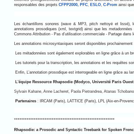
responsables des projets
CFPP2000,
PFC
,
ESLO
,
C-Prom
ainsi
que
Les échantillons sonores (wave & MP3, pitch nettoyé et lissé), le
annotations prosodiques (xml, textgrid) ainsi que les metadonnées 
Commons Attribution - Pas d’utilisation commerciale - Partage dans
Les annotations microsyntaxiques seront disponibles prochainement
Les métadonnées sont également explorables en ligne grâce à un br
Les tutoriels pour la transcription, les annotations et les requêtes so
Enfin, L’annotation prosodique est interrogeable en ligne grâce au 
L'équipe Ressource Rhapsodie (Modyco, Université Paris Ouest 
Sylvain Kahane, Anne Lacheret, Paola Pietrandrea, Atanas Tchobanov
Partenaires
: IRCAM (Paris), LATTICE (Paris), LPL (Aix-en-Proven
********************************************************
Rhapsodie: a Prosodic and Syntactic Treebank for Spoken Fren