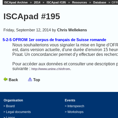
ISCApad Archive
»
2014
»
ISCApad #195
»
Resources
»
Database
» OFROM
ISCApad #195
Friday, September 12, 2014 by
Chris Wellekens
5-2-5 OFROM 1er corpus de français de Suisse romande
Nous souhaiterions vous signaler la mise en ligne d'OF
est, dans version actuelle, d'une durée d'environ 15 heure
Praat. Un concordancier permet d'y effectuer des recherch
Pour accéder aux données et consulter une description p
suivante :
.
http://www.unine.ch/ofrom
Back
Top
Organisation
Events
>
Board
>
Interspeech
>
Legal documents
>
Workshops
>
Logos