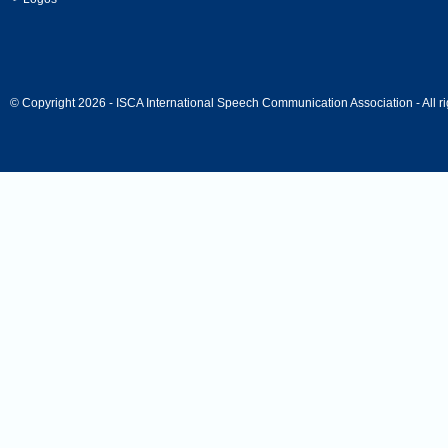
© Copyright 2026 - ISCA International Speech Communication Association - All ri