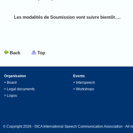
Les modalités de Soumission vont suivre bientôt….
Back
Top
Organisation
Events
>
Board
>
Interspeech
>
Legal documents
>
Workshops
>
Logos
© Copyright 2026 - ISCA International Speech Communication Association - All ri