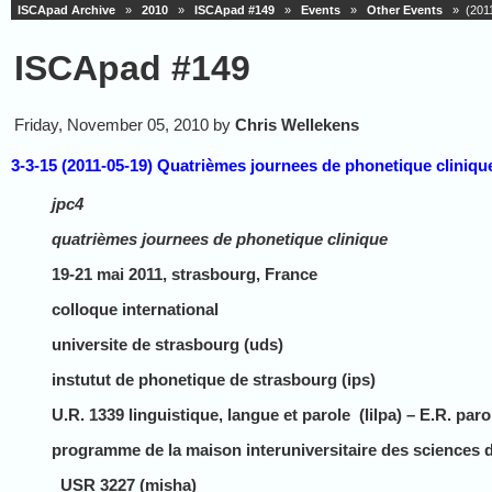
ISCApad Archive
»
2010
»
ISCApad #149
»
Events
»
Other Events
» (2011-
ISCApad #149
Friday, November 05, 2010 by
Chris Wellekens
3-3-15 (2011-05-19) Quatrièmes journees de phonetique cliniqu
jpc4
quatrièmes journees de phonetique clinique
19-21 mai 2011, strasbourg, France
colloque international
universite de strasbourg (uds)
instutut de phonetique de strasbourg (ips)
U.R. 1339 linguistique, langue et parole (lilpa) – E.R. paro
programme de la maison interuniversitaire des sciences 
USR 3227 (misha)