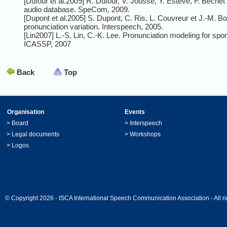
[
Dufour
et al.2009] R.
Dufour
, V.
Jousse
, Y.
Estève
, F.
Bechet
audio
database
.
SpeCom
, 2009.
[
Dupont
et al.2005] S.
Dupont
, C. Ris, L. Couvreur et J.-M. Bo
pronunciation
variation.
Interspeech
, 2005.
[Lin2007] L.-S. Lin, C.-K.
Lee
.
Pronunciation
modeling
for
spo
ICASSP
, 2007
Back
Top
Organisation
Events
>
Board
>
Interspeech
>
Legal documents
>
Workshops
>
Logos
© Copyright 2026 - ISCA International Speech Communication Association - All ri