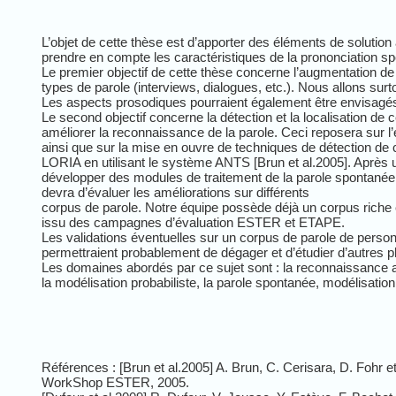
L’objet de cette thèse est d’apporter des éléments de soluti
prendre en compte les caractéristiques de la prononciation s
Le premier objectif de cette thèse concerne l’augmentation de
types de parole (interviews, dialogues, etc.). Nous allons s
Les aspects prosodiques pourraient également être envisagé
Le second objectif concerne la détection et la localisation d
améliorer la reconnaissance de la parole. Ceci reposera sur
ainsi que sur la mise en ouvre de techniques de détection de
LORIA
en utilisant le système
ANTS
[Brun et al.2005]. Après 
développer des modules de traitement de la parole spontanée e
devra d’évaluer les améliorations sur différents
corpus de parole. Notre équipe possède déjà un corpus riche 
issu des campagnes d’évaluation ESTER et
ETAPE
.
Les validations éventuelles sur un corpus de parole de pers
permettraient probablement de dégager et d’étudier d’autres
Les domaines abordés par ce sujet sont : la reconnaissance a
la modélisation probabiliste, la parole spontanée, modélisati
Réfé
rences
: [Brun et al.2005] A. Brun, C.
Cerisara
, D.
Fohr
et
WorkShop
ESTER, 2005.