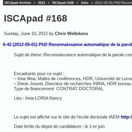
ISCApad Archive
»
2012
»
ISCApad #168
»
Jobs
» (2012-05-01) PhD Reconnai
ISCApad #168
Sunday, June 10, 2012 by
Chris Wellekens
6-42 (2012-05-01) PhD Reconnaissance automatique de la paro
Sujet de thèse :Reconnaissance automatique de la parole con
Encadrants
pour ce sujet :
–
Irina
Illina
,
Maitre
de confé
rences
,
HDR
, Université de Lorr
– Denis
Jouvet
, Directeur de recherches INRIA,
HDR
bureau 
Type de financement CONTRAT DOCTORAL
Lieu : Inria-
LORIA
Nancy
Le sujet est affiché sur le site de l'école doctorale
IAEM
http
:/
Date limite du
depot
de candidature : le 1-er juin