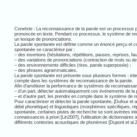
Conetxte
: La reconnaissance de la parole est un processus pa
prononcée en texte. Pendant ce processus, le système de re
un lexique de prononciations.
La parole spontanée est définie comme un énoncé perçu et conç
spontanée se caractérise par :
– des insertions (hésitations, répétitions, pauses, reprises, fa
– des variations de prononciations (contraction de mots ou d
– des environnements difficiles (rires, parole superposée) ;
– des phrases agrammaticales.
La parole spontanée est présente sous plusieurs formes : inte
compte dans les systèmes de reconnaissance de la parole.
Afin d’améliorer la performance de systèmes de reconnaissanc
– d’un part, détecter automatiquement ces événements de la 
– et d’autre part, les prendre en compte dans le système de 
Pour caractériser et détecter la parole spontanée, [
Dufour
et a
débit phonétique) et linguistiques (morphèmes spécifiques, rép
spontanée, certaines pistes de recherche se sont avérées inté
connaissances à priori [Lin2007], l’utilisation de dictionnaire
différents contextes acoustiques de phonèmes [
Dupont
et al.