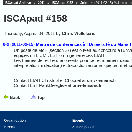
ISCApad Archive
»
2011
»
ISCApad #158
»
Jobs
» (2011-02-15) Maitre de con
ISCApad #158
Thursday, August 04, 2011 by
Chris Wellekens
6-2 (2011-02-15) Maitre de conferences à l'Université du Mans 
Un poste de McF (section 27) est ouvert au concours à l'univ
équipes du LIUM : LST ou ingénierie des EIAH.
Les thèmes de recherche ouverts pour ce recrutement dans l'éq
interprétation, indexation) et traduction automatique par métho
Contact EIAH Christophe. Choquet at
univ-lemans.fr
Contact LST Paul.Deleglise at
univ-lemans.fr
Back
Top
Organisation
Events
>
Board
>
Interspeech