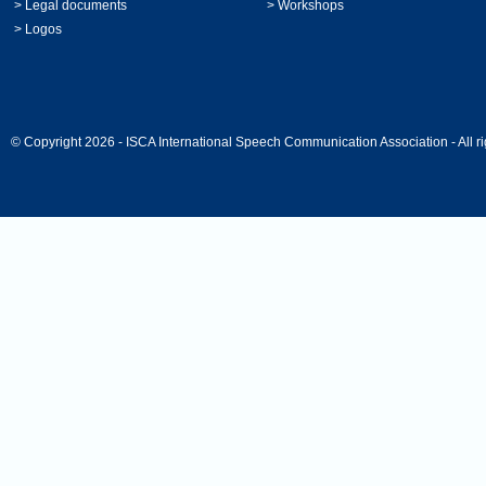
>
Legal documents
>
Workshops
>
Logos
© Copyright 2026 - ISCA International Speech Communication Association - All ri